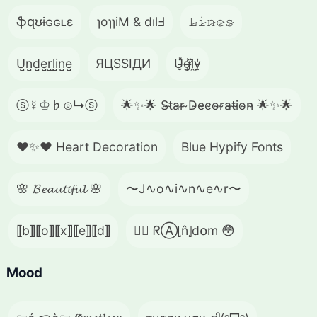
ֆզʊɨɢɢʟɛ
ɿoɿɿiM & dılℲ
𝙻̷𝚒̷𝚗̷𝚎̷𝚜̷
U̺n̺d̺e̺r̺l̺i̺n̺e̺
ЯЦSSIДИ
U̵̮̽g̶͙̾ḽ̸͊y̵̤̒
ⓢ☿♔♭⊙↳ⓢ
🌟✨🌟 S̴t̴a̴r̴ ̴D̴e̴c̴o̴r̴a̴t̴i̴o̴n̴ 🌟✨🌟
❤️✨❤️ Heart Decoration
Blue Hypify Fonts
🌸 𝓑𝓮𝓪𝓾𝓽𝓲𝓯𝓾𝓵 🌸
〜J∿o∿i∿n∿e∿r〜
⟦b⟧⟦o⟧⟦x⟧⟦e⟧⟦d⟧
😵‍💫 ᖇⒶ⦏n̂⦎d໐m 😳
Mood