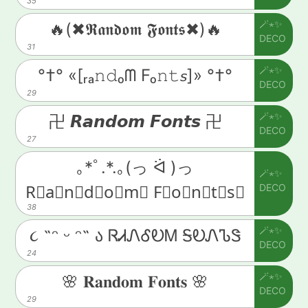
35
🪄⋆✨
🔥(✖𝕽𝖆𝖓𝖉𝖔𝖒 𝕱𝖔𝖓𝖙𝖘✖)🔥
DECO
31
🪄⋆✨
°†° «[ᵣₐ𝚗𝚍ₒᗰ Fₒ𝚗𝚝𝘴]» °†°
DECO
29
🪄⋆✨
卍 𝙍𝙖𝙣𝙙𝙤𝙢 𝙁𝙤𝙣𝙩𝙨 卍
DECO
27
｡*ﾟ.*.｡(っ ᐛ )っ
🪄⋆✨
DECO
R⃒a⃒n⃒d⃒o⃒m⃒ F⃒o⃒n⃒t⃒s⃒
38
🪄⋆✨
૮ ˶ᵔ ᵕ ᵔ˶ ა ᏒᏗᏁᎴᎧᎷ ᎦᎧᏁᏖᏕ
DECO
24
🪄⋆✨
🌸 𝐑𝐚𝐧𝐝𝐨𝐦 𝐅𝐨𝐧𝐭𝐬 🌸
DECO
29