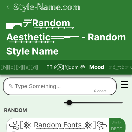
▄︻デR͢a͢n͢d͢o͢m͢
A͢e͢s͢t͢h͢e͢t͢i͢c͢══━一 - Random
Style Name
Mood
⟦b⟧⟦o⟧⟦x⟧⟦e⟧⟦d⟧
😵‍💫 ᖇⒶ⦏n̂⦎d໐m 😳
☞ó ͜つò☞ 𝕰𝖒𝖔
☰
0 chars
RANDOM
🪄⋆✨
꧁𓊈𒆜 R͢a͢n͢d͢o͢m͢ F͢o͢n͢t͢s͢ 𒆜𓊉꧂
DECO