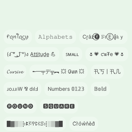
ᠻꪖꪀꪻꪖᦓꪗ
𝙰𝚕𝚙𝚑𝚊𝚋𝚎𝚝𝚜
Cr͎a̾z⃝🅨 𝙵̷ɾⒺa͓̽𝔨ｙ
(ง ͠° ͟ل͜ ͡°)ง A̲t̲t̲i̲t̲u̲d̲e̲ 💪
ꜱᴍᴀʟʟ
🌷💗 ƈ𝖚₮e 💗🌷
𝓒𝓾𝓻𝓼𝓲𝓿𝓮
╾━╤デ╦︻ 💥 G̷u̷n̷ 💥
卂丂丨卂几
ɹoɹɹıW ⅋ dılℲ
Numbers 𝟘𝟙𝟚𝟛
𝔹𝕠𝕝𝕕
🅡🅞🅤🅝🅓
🆂🆀🆄🅰🆁🅴
█▓▒­░⡷ꔪ𖦪ꛈꛕ𖤰ꕷ⢾░▒▓█
C͛r͛o͛w͛n͛e͛d͛